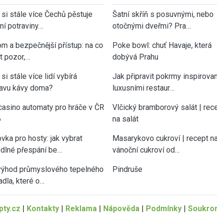
 si stále více Čechů pěstuje
Šatní skříň s posuvnými, nebo
tní potraviny…
otočnými dveřmi? Pra…
om a bezpečnější přístup: na co
Poke bowl: chuť Havaje, která
át pozor,…
dobývá Prahu
si stále více lidí vybírá
Jak připravit pokrmy inspirova
ravu kávy doma?
luxusními restaur…
casino automaty pro hráče v ČR
Vlčický bramborový salát | rec
6
na salát
vka pro hosty: jak vybrat
Masarykovo cukroví | recept n
dlné přespání be…
vánoční cukroví od…
výhod průmyslového tepelného
Pindruše
adla, které o…
ty.cz
|
Kontakty
|
Reklama
|
Nápověda
|
Podmínky
|
Soukro