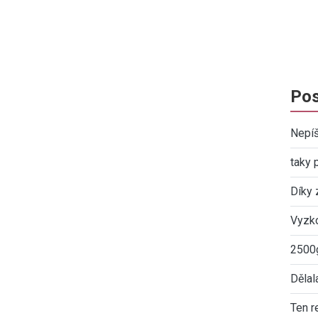
Pos
Nepíš
taky 
Díky 
Vyzko
2500g
Dělal
Ten r