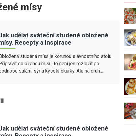
žené mísy
Jak udělat sváteční studené obložené
mísy. Recepty a inspirace
Obložená studená mísa je korunou slavnostního stolu.
Připravit obloženou mísu, to není jen rozložit po
podnose salám, sýr a kyselé okurky. Ale na druh…
ii
Jak udělat sváteční studené obložené
mísy. Recepty a inspirace