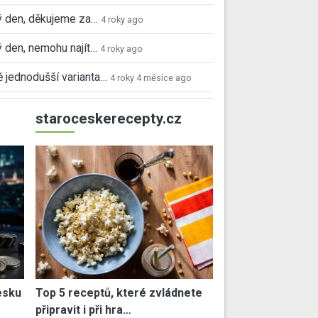
 den, děkujeme za…
4 roky ago
 den, nemohu najít…
4 roky ago
 jednodušší varianta…
4 roky 4 měsíce ago
staroceskerecepty.cz
esku
Top 5 receptů, které zvládnete
připravit i při hra…