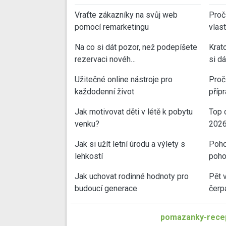
Vraťte zákazníky na svůj web
Proč
pomocí remarketingu
vlas
Na co si dát pozor, než podepíšete
Krat
rezervaci novéh…
si d
Užitečné online nástroje pro
Proč 
každodenní život
příp
Jak motivovat děti v létě k pobytu
Top 
venku?
202
Jak si užít letní úrodu a výlety s
Poho
lehkostí
poho
Jak uchovat rodinné hodnoty pro
Pět 
budoucí generace
čerp
pomazanky-recep