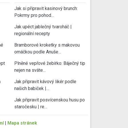
Jak si připravit kasinový brunch:
Pokrmy pro pohod…
Jak upéct jablečný tvaroháč |
regionální recepty
né
Bramborové kroketky s makovou
omáčkou podle Anuše…
ept
Plněné vepřové žebírko: Báječný tip
nejen na sváte…
a
Jak připravit kávový likér podle
našich babiček |…
Jak připravit posvícenskou husu po
staročesku | re…
mí
|
Mapa stránek