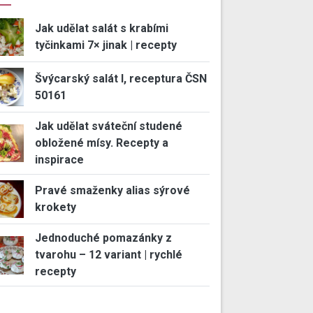
Jak udělat salát s krabími
tyčinkami 7× jinak | recepty
Švýcarský salát I, receptura ČSN
50161
Jak udělat sváteční studené
obložené mísy. Recepty a
inspirace
Pravé smaženky alias sýrové
krokety
Jednoduché pomazánky z
tvarohu – 12 variant | rychlé
recepty