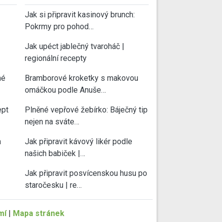
Jak si připravit kasinový brunch:
Pokrmy pro pohod…
Jak upéct jablečný tvaroháč |
regionální recepty
né
Bramborové kroketky s makovou
omáčkou podle Anuše…
ept
Plněné vepřové žebírko: Báječný tip
nejen na sváte…
a
Jak připravit kávový likér podle
našich babiček |…
Jak připravit posvícenskou husu po
staročesku | re…
mí
|
Mapa stránek