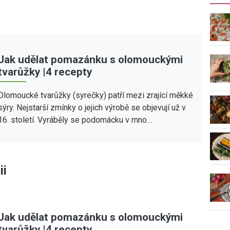
Jak udělat pomazánku s olomouckými
tvarůžky |4 recepty
Olomoucké tvarůžky (syrečky) patří mezi zrající měkké
sýry. Nejstarší zmínky o jejich výrobě se objevují už v
16. století. Vyráběly se podomácku v mno…
ii
Jak udělat pomazánku s olomouckými
tvarůžky |4 recepty