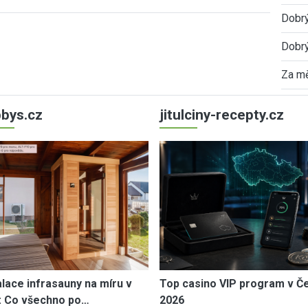
Dobrý
Dobrý
Za mě
bys.cz
jitulciny-recepty.cz
alace infrasauny na míru v
Top casino VIP program v Č
: Co všechno po…
2026