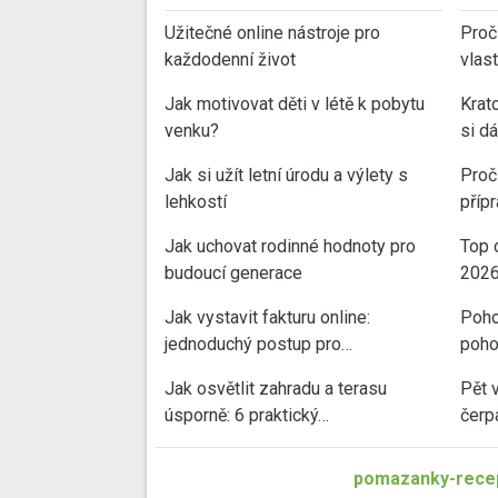
Užitečné online nástroje pro
Proč
každodenní život
vlas
Jak motivovat děti v létě k pobytu
Krat
venku?
si d
Jak si užít letní úrodu a výlety s
Proč 
lehkostí
příp
Jak uchovat rodinné hodnoty pro
Top 
budoucí generace
202
Jak vystavit fakturu online:
Poho
jednoduchý postup pro…
poho
Jak osvětlit zahradu a terasu
Pět 
úsporně: 6 praktický…
čerp
pomazanky-recep