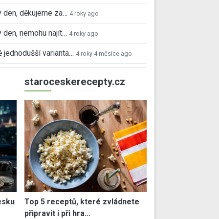
 den, děkujeme za…
4 roky ago
 den, nemohu najít…
4 roky ago
 jednodušší varianta…
4 roky 4 měsíce ago
staroceskerecepty.cz
esku
Top 5 receptů, které zvládnete
připravit i při hra…