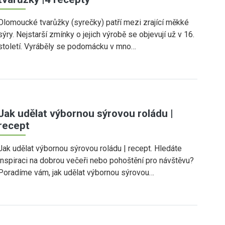
Olomoucké tvarůžky (syrečky) patří mezi zrající měkké
sýry. Nejstarší zmínky o jejich výrobě se objevují už v 16.
století. Vyráběly se podomácku v mno…
Jak udělat výbornou sýrovou roládu |
recept
Jak udělat výbornou sýrovou roládu | recept. Hledáte
inspiraci na dobrou večeři nebo pohoštění pro návštěvu?
Poradíme vám, jak udělat výbornou sýrovou…