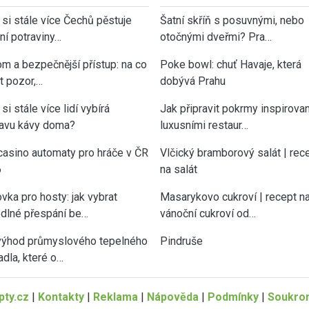
 si stále více Čechů pěstuje
Šatní skříň s posuvnými, nebo
tní potraviny…
otočnými dveřmi? Pra…
om a bezpečnější přístup: na co
Poke bowl: chuť Havaje, která
át pozor,…
dobývá Prahu
si stále více lidí vybírá
Jak připravit pokrmy inspirova
ravu kávy doma?
luxusními restaur…
casino automaty pro hráče v ČR
Vlčický bramborový salát | rec
6
na salát
vka pro hosty: jak vybrat
Masarykovo cukroví | recept n
dlné přespání be…
vánoční cukroví od…
výhod průmyslového tepelného
Pindruše
adla, které o…
ty.cz
|
Kontakty
|
Reklama
|
Nápověda
|
Podmínky
|
Soukro