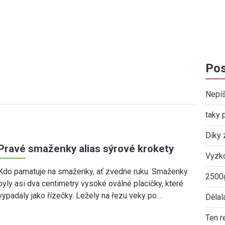
Pos
Nepíš
taky 
Díky 
Pravé smaženky alias sýrové krokety
Vyzko
Kdo pamatuje na smaženky, ať zvedne ruku. Smaženky
2500g
byly asi dva centimetry vysoké oválné placičky, které
vypadaly jako řízečky. Ležely na řezu veky po…
Dělal
Ten r