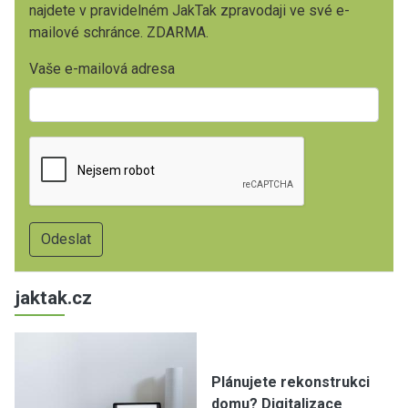
najdete v pravidelném JakTak zpravodaji ve své e-
mailové schránce. ZDARMA.
Vaše e-mailová adresa
jaktak.cz
Plánujete rekonstrukci
domu? Digitalizace