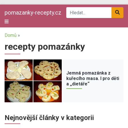
pomazanky-recepty.cz
Domů
»
recepty pomazánky
Jemná pomazánka z
kuřecího masa. I pro děti
a „dietáře“
Nejnovější články v kategorii