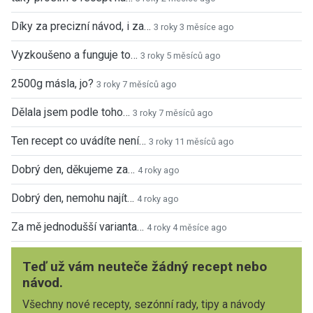
Díky za precizní návod, i za…
3 roky 3 měsíce ago
Vyzkoušeno a funguje to…
3 roky 5 měsíců ago
2500g másla, jo?
3 roky 7 měsíců ago
Dělala jsem podle toho…
3 roky 7 měsíců ago
Ten recept co uvádíte není…
3 roky 11 měsíců ago
Dobrý den, děkujeme za…
4 roky ago
Dobrý den, nemohu najít…
4 roky ago
Za mě jednodušší varianta…
4 roky 4 měsíce ago
Teď už vám neuteče žádný recept nebo
návod.
Všechny nové recepty, sezónní rady, tipy a návody