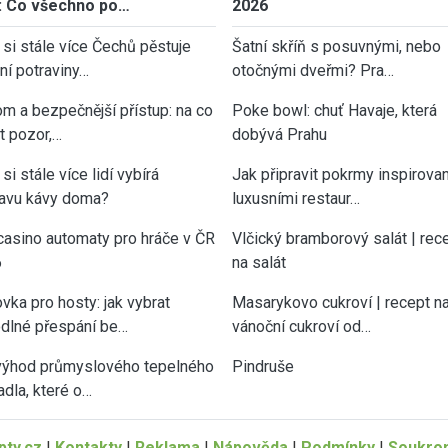
: Co všechno po…
2026
 si stále více Čechů pěstuje
Šatní skříň s posuvnými, nebo
tní potraviny…
otočnými dveřmi? Pra…
om a bezpečnější přístup: na co
Poke bowl: chuť Havaje, která
át pozor,…
dobývá Prahu
si stále více lidí vybírá
Jak připravit pokrmy inspirova
ravu kávy doma?
luxusními restaur…
casino automaty pro hráče v ČR
Vlčický bramborový salát | rec
6
na salát
vka pro hosty: jak vybrat
Masarykovo cukroví | recept n
dlné přespání be…
vánoční cukroví od…
výhod průmyslového tepelného
Pindruše
adla, které o…
ty.cz
|
Kontakty
|
Reklama
|
Nápověda
|
Podmínky
|
Soukro