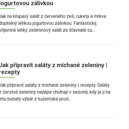
jogurtovou zálivkou
Jak na křupavý salát z červeného zelí, cukety a mrkve
doplněný lehkou jogurtovou zálivkou. Fantastický,
příjemně lehký zeleninový salát ze šťavnaté cu…
Jak připravit saláty z míchané zeleniny |
recepty
Jak připravit saláty z míchané zeleniny | recepty. Saláty
z čerstvé zeleniny nejlépe chutnají v sezoně, kdy je jí na
trhu bohatý výběr z tuzemské prod…