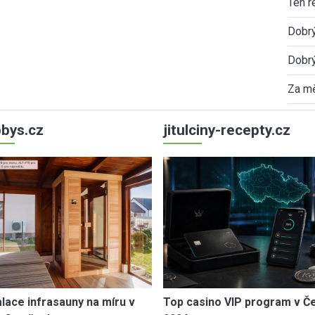
Ten r
Dobrý
Dobrý
Za mě
bys.cz
jitulciny-recepty.cz
alace infrasauny na míru v
Top casino VIP program v Č