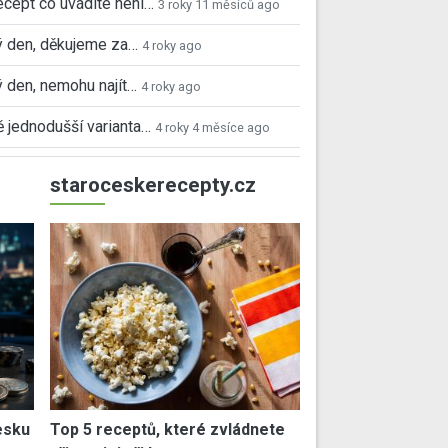
ecept co uvádíte není…
3 roky 11 měsíců ago
 den, děkujeme za…
4 roky ago
 den, nemohu najít…
4 roky ago
 jednodušší varianta…
4 roky 4 měsíce ago
staroceskerecepty.cz
esku
Top 5 receptů, které zvládnete