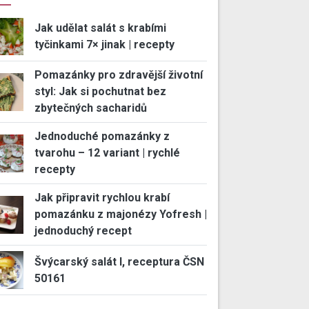
Jak udělat salát s krabími
tyčinkami 7× jinak | recepty
Pomazánky pro zdravější životní
styl: Jak si pochutnat bez
zbytečných sacharidů
Jednoduché pomazánky z
tvarohu – 12 variant | rychlé
recepty
Jak připravit rychlou krabí
pomazánku z majonézy Yofresh |
jednoduchý recept
Švýcarský salát I, receptura ČSN
50161