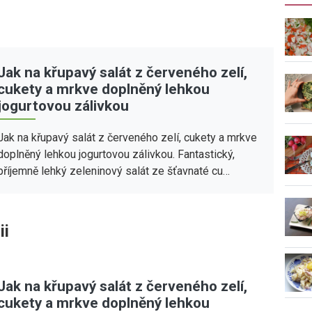
Jak na křupavý salát z červeného zelí,
cukety a mrkve doplněný lehkou
jogurtovou zálivkou
Jak na křupavý salát z červeného zelí, cukety a mrkve
doplněný lehkou jogurtovou zálivkou. Fantastický,
příjemně lehký zeleninový salát ze šťavnaté cu…
ii
Jak na křupavý salát z červeného zelí,
cukety a mrkve doplněný lehkou