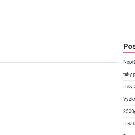
Pos
Nepíš
taky 
Díky 
Vyzko
2500g
Dělal