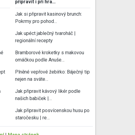
připravit i při hra…
Jak si připravit kasinový brunch:
Pokrmy pro pohod…
Jak upéct jablečný tvaroháč |
regionální recepty
né
Bramborové kroketky s makovou
omáčkou podle Anuše…
ept
Plněné vepřové žebírko: Báječný tip
nejen na sváte…
a
Jak připravit kávový likér podle
našich babiček |…
Jak připravit posvícenskou husu po
staročesku | re…
mí
|
Mapa stránek