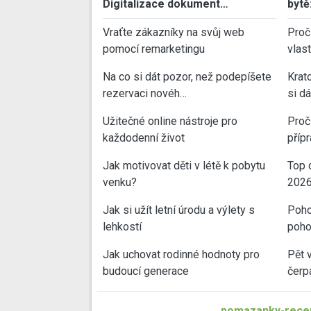
Digitalizace dokument…
bytě
Vraťte zákazníky na svůj web
Proč
pomocí remarketingu
vlas
Na co si dát pozor, než podepíšete
Krat
rezervaci novéh…
si d
Užitečné online nástroje pro
Proč 
každodenní život
příp
Jak motivovat děti v létě k pobytu
Top 
venku?
202
Jak si užít letní úrodu a výlety s
Poho
lehkostí
poho
Jak uchovat rodinné hodnoty pro
Pět 
budoucí generace
čerp
pomazanky-recep