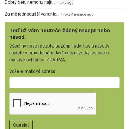
Dobrý den, nemohu najít…
4 roky ago
Za mě jednodušší varianta…
4 roky 4 měsíce ago
Teď už vám neuteče žádný recept nebo
návod.
Všechny nové recepty, sezónní rady, tipy a návody
najdete v pravidelném JakTak zpravodaji ve své e-
mailové schránce. ZDARMA.
Vaše e-mailová adresa