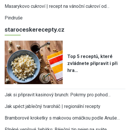
Masarykovo cukroví | recept na vánoční cukroví od…
Pindruše
staroceskerecepty.cz
Top 5 receptů, které
zvládnete připravit i při
hra…
Jak si připravit kasinový brunch: Pokrmy pro pohod…
Jak upéct jablečný tvaroháč | regionální recepty
Bramborové kroketky s makovou omáčkou podle Anuše…
Plněné vepřové žebírko: Báječný tip nejen na sváte…