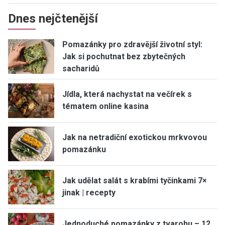
Dnes nejčtenější
Pomazánky pro zdravější životní styl:
Jak si pochutnat bez zbytečných
sacharidů
Jídla, která nachystat na večírek s
tématem online kasina
Jak na netradiční exotickou mrkvovou
pomazánku
Jak udělat salát s krabími tyčinkami 7×
jinak | recepty
Jednoduché pomazánky z tvarohu – 12