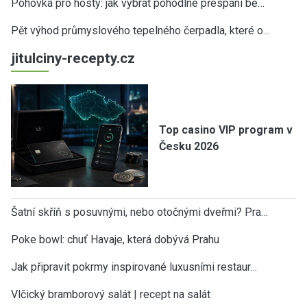
Pohovka pro hosty: jak vybrat pohodlné přespání be…
Pět výhod průmyslového tepelného čerpadla, které o…
jitulciny-recepty.cz
Top casino VIP program v
Česku 2026
Šatní skříň s posuvnými, nebo otočnými dveřmi? Pra…
Poke bowl: chuť Havaje, která dobývá Prahu
Jak připravit pokrmy inspirované luxusními restaur…
Vlčický bramborový salát | recept na salát