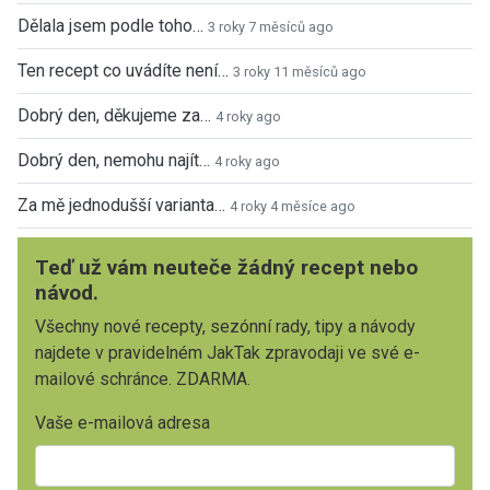
Dělala jsem podle toho…
3 roky 7 měsíců ago
Ten recept co uvádíte není…
3 roky 11 měsíců ago
Dobrý den, děkujeme za…
4 roky ago
Dobrý den, nemohu najít…
4 roky ago
Za mě jednodušší varianta…
4 roky 4 měsíce ago
Teď už vám neuteče žádný recept nebo
návod.
Všechny nové recepty, sezónní rady, tipy a návody
najdete v pravidelném JakTak zpravodaji ve své e-
mailové schránce. ZDARMA.
Vaše e-mailová adresa