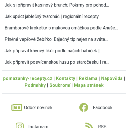
Jak si připravit kasinový brunch: Pokrmy pro pohod…
Jak upéct jablečný tvaroháč | regionální recepty
Bramborové kroketky s makovou omáčkou podle Anuše…
Plněné vepřové žebírko: Báječný tip nejen na sváte…
Jak připravit kávový likér podle našich babiček |…
Jak připravit posvícenskou husu po staročesku | re…
pomazanky-recepty.cz
|
Kontakty
|
Reklama
|
Nápověda
|
Podmínky
|
Soukromí
|
Mapa stránek
Odběr novinek
Facebook
Instagram
RSS