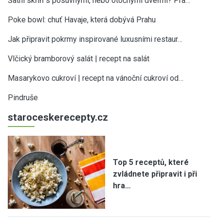
Šatní skříň s posuvnými, nebo otočnými dveřmi? Pra…
Poke bowl: chuť Havaje, která dobývá Prahu
Jak připravit pokrmy inspirované luxusními restaur…
Vlčický bramborový salát | recept na salát
Masarykovo cukroví | recept na vánoční cukroví od…
Pindruše
staroceskerecepty.cz
Top 5 receptů, které
zvládnete připravit i při
hra…