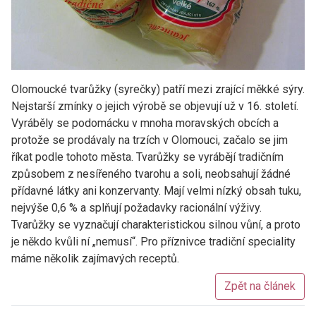
Olomoucké tvarůžky (syrečky) patří mezi zrající měkké sýry.
Nejstarší zmínky o jejich výrobě se objevují už v 16. století.
Vyráběly se podomácku v mnoha moravských obcích a
protože se prodávaly na trzích v Olomouci, začalo se jim
říkat podle tohoto města. Tvarůžky se vyrábějí tradičním
způsobem z nesířeného tvarohu a soli, neobsahují žádné
přídavné látky ani konzervanty. Mají velmi nízký obsah tuku,
nejvýše 0,6 % a splňují požadavky racionální výživy.
Tvarůžky se vyznačují charakteristickou silnou vůní, a proto
je někdo kvůli ní „nemusí“. Pro příznivce tradiční speciality
máme několik zajímavých receptů.
Zpět na článek