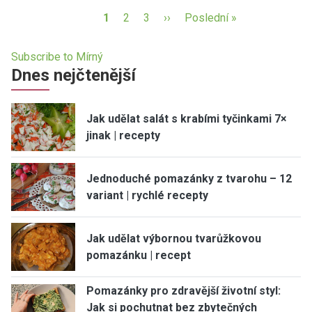
1
2
3
››
Poslední »
Subscribe to Mírný
Dnes nejčtenější
Jak udělat salát s krabími tyčinkami 7×
jinak | recepty
Jednoduché pomazánky z tvarohu – 12
variant | rychlé recepty
Jak udělat výbornou tvarůžkovou
pomazánku | recept
Pomazánky pro zdravější životní styl:
Jak si pochutnat bez zbytečných