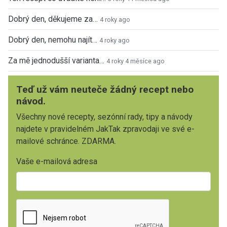
Dobrý den, děkujeme za…
4 roky ago
Dobrý den, nemohu najít…
4 roky ago
Za mě jednodušší varianta…
4 roky 4 měsíce ago
Teď už vám neuteče žádný recept nebo
návod.
Všechny nové recepty, sezónní rady, tipy a návody
najdete v pravidelném JakTak zpravodaji ve své e-
mailové schránce. ZDARMA.
Vaše e-mailová adresa