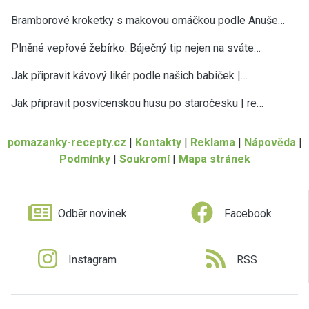
Bramborové kroketky s makovou omáčkou podle Anuše…
Plněné vepřové žebírko: Báječný tip nejen na sváte…
Jak připravit kávový likér podle našich babiček |…
Jak připravit posvícenskou husu po staročesku | re…
pomazanky-recepty.cz
|
Kontakty
|
Reklama
|
Nápověda
|
Podmínky
|
Soukromí
|
Mapa stránek
Odběr novinek
Facebook
Instagram
RSS