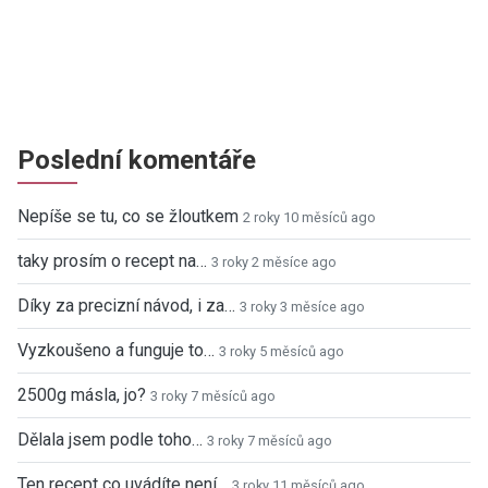
Poslední komentáře
Nepíše se tu, co se žloutkem
2 roky 10 měsíců ago
taky prosím o recept na…
3 roky 2 měsíce ago
Díky za precizní návod, i za…
3 roky 3 měsíce ago
Vyzkoušeno a funguje to…
3 roky 5 měsíců ago
2500g másla, jo?
3 roky 7 měsíců ago
Dělala jsem podle toho…
3 roky 7 měsíců ago
Ten recept co uvádíte není…
3 roky 11 měsíců ago