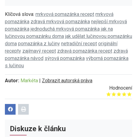
Klíčová slova:
mrkvová pomazánka recept
mrkvová
pomazánka
zdravá mrkvová pomazánka
nejlepší mrkvová
pomazánka
jednoduchá mrkvová pomazánka
jak na
lučinovou pomazánku doma
jak udělat lučinovou pomazánku
doma
pomazánka z lučiny
netradiční recept
originální
recepty
zajímavý recept
zdravá pomazánka recept
zdravá
pomazánka návod
sýrová pomazánka
výborná pomazánka
s lučinou
Autor:
Markéta
|
Zobrazit autorská práva
Hodnocení
Give it 1/5
Give it 2/5
Give it 3/5
Give it 4/5
Give it 5/5
Diskuze k článku