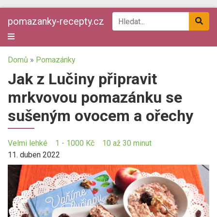
pomazanky-recepty.cz
Domů
»
Pomazánky
Jak z Lučiny připravit
mrkvovou pomazánku se
sušeným ovocem a ořechy
Velmi lehké
1 - 1000 Kč
10 až 30 minut
11. duben 2022