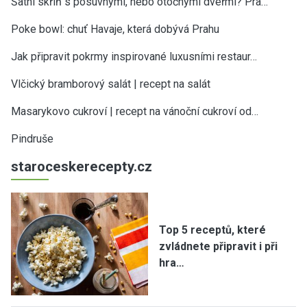
Šatní skříň s posuvnými, nebo otočnými dveřmi? Pra…
Poke bowl: chuť Havaje, která dobývá Prahu
Jak připravit pokrmy inspirované luxusními restaur…
Vlčický bramborový salát | recept na salát
Masarykovo cukroví | recept na vánoční cukroví od…
Pindruše
staroceskerecepty.cz
Top 5 receptů, které
zvládnete připravit i při
hra…