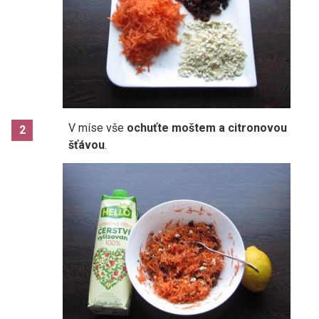
V míse vše
ochuťte moštem a citronovou
2
šťávou
.