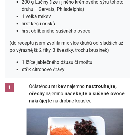
200 g Lučiny (lze i jiného krémového sýru tohoto
druhu – Gervais, Philadelphia)
1 velká mrkev
hrst kešu oříšků
hrst oblíbeného sušeného ovoce
(do receptu jsem zvolila mix více druhů od sladších až
po výraznější: 2 fíky, 3 švestky, trochu brusinek)
1 lžíce jablečného džusu či moštu
střik citronové šťávy
Očistěnou
mrkev
najemno
nastrouhejte,
1
ořechy
najemno
nasekejte a sušené ovoce
nakrájejte
na drobné kousky.