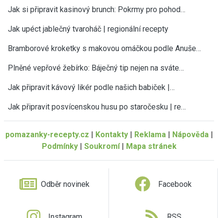
Jak si připravit kasinový brunch: Pokrmy pro pohod…
Jak upéct jablečný tvaroháč | regionální recepty
Bramborové kroketky s makovou omáčkou podle Anuše…
Plněné vepřové žebírko: Báječný tip nejen na sváte…
Jak připravit kávový likér podle našich babiček |…
Jak připravit posvícenskou husu po staročesku | re…
pomazanky-recepty.cz
|
Kontakty
|
Reklama
|
Nápověda
|
Podmínky
|
Soukromí
|
Mapa stránek
Odběr novinek
Facebook
Instagram
RSS