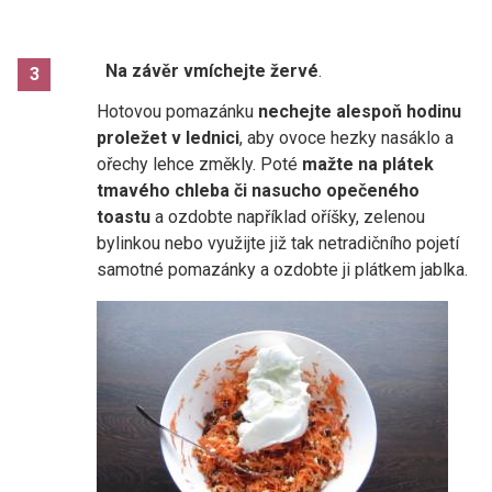
Na závěr vmíchejte žervé
.
3
Hotovou pomazánku
nechejte alespoň hodinu
proležet v lednici
, aby ovoce hezky nasáklo a
ořechy lehce změkly. Poté
mažte na plátek
tmavého chleba či nasucho opečeného
toastu
a ozdobte například oříšky, zelenou
bylinkou nebo využijte již tak netradičního pojetí
samotné pomazánky a ozdobte ji plátkem jablka.