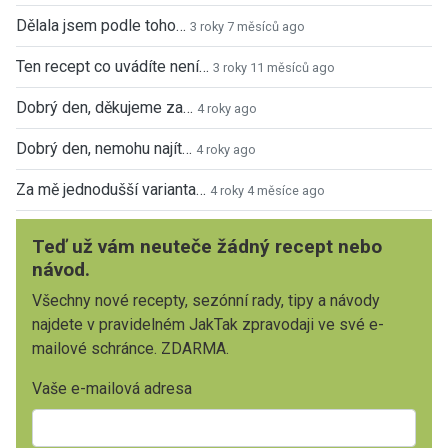
Dělala jsem podle toho…
3 roky 7 měsíců ago
Ten recept co uvádíte není…
3 roky 11 měsíců ago
Dobrý den, děkujeme za…
4 roky ago
Dobrý den, nemohu najít…
4 roky ago
Za mě jednodušší varianta…
4 roky 4 měsíce ago
Teď už vám neuteče žádný recept nebo
návod.
Všechny nové recepty, sezónní rady, tipy a návody
najdete v pravidelném JakTak zpravodaji ve své e-
mailové schránce. ZDARMA.
Vaše e-mailová adresa