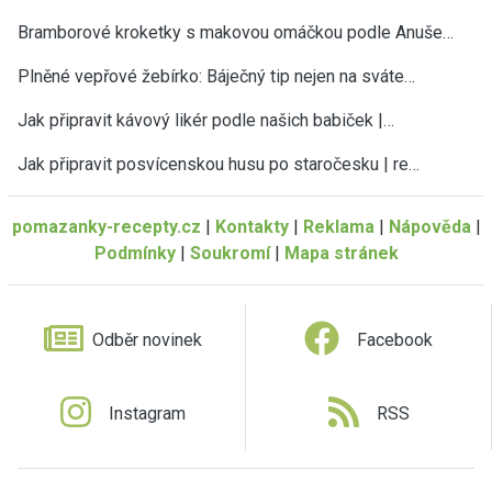
Bramborové kroketky s makovou omáčkou podle Anuše…
Plněné vepřové žebírko: Báječný tip nejen na sváte…
Jak připravit kávový likér podle našich babiček |…
Jak připravit posvícenskou husu po staročesku | re…
pomazanky-recepty.cz
|
Kontakty
|
Reklama
|
Nápověda
|
Podmínky
|
Soukromí
|
Mapa stránek
Odběr novinek
Facebook
Instagram
RSS