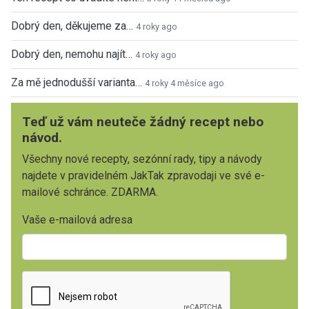
Dobrý den, děkujeme za…
4 roky ago
Dobrý den, nemohu najít…
4 roky ago
Za mě jednodušší varianta…
4 roky 4 měsíce ago
Teď už vám neuteče žádný recept nebo
návod.
Všechny nové recepty, sezónní rady, tipy a návody
najdete v pravidelném JakTak zpravodaji ve své e-
mailové schránce. ZDARMA.
Vaše e-mailová adresa