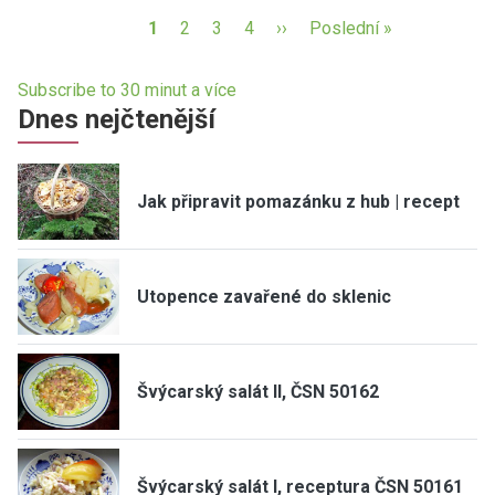
1
2
3
4
››
Poslední »
Subscribe to 30 minut a více
Dnes nejčtenější
Jak připravit pomazánku z hub | recept
Utopence zavařené do sklenic
Švýcarský salát II, ČSN 50162
Švýcarský salát I, receptura ČSN 50161