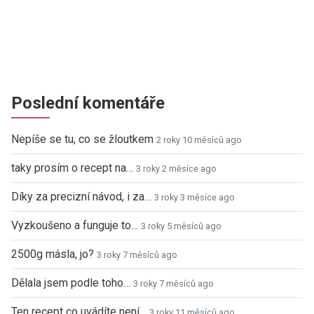
Poslední komentáře
Nepíše se tu, co se žloutkem
2 roky 10 měsíců ago
taky prosím o recept na…
3 roky 2 měsíce ago
Díky za precizní návod, i za…
3 roky 3 měsíce ago
Vyzkoušeno a funguje to…
3 roky 5 měsíců ago
2500g másla, jo?
3 roky 7 měsíců ago
Dělala jsem podle toho…
3 roky 7 měsíců ago
Ten recept co uvádíte není…
3 roky 11 měsíců ago